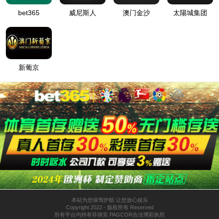
股权清晰、股东多元化...
成员企业网站链接
|
Member Enterprise Websites
大连宝原核设备股份有公司
东北化
宝原核服科技（大连）有限公司
大连电
中国 大连民主广场3号 NO.3 MINZHU SQUARE DALIAN 
tyc8722太阳集团城?集团 ICP备案：
辽ICP备19019561号-